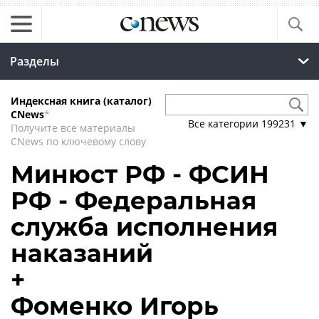
Разделы
Индексная книга (каталог)
CNews
*
Все категории
199231
▼
Получите все материалы
CNews по ключевому слову
Минюст РФ - ФСИН
РФ - Федеральная
служба исполнения
наказаний
+
Фоменко Игорь