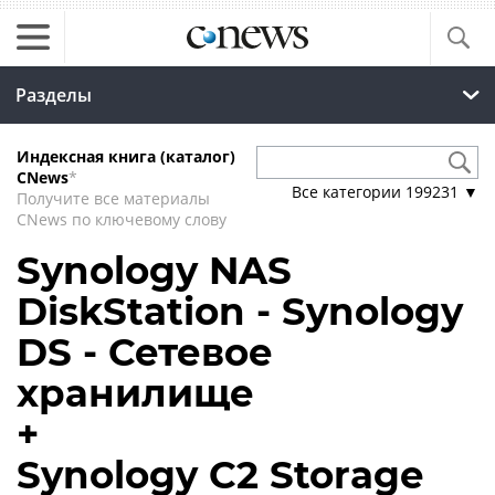
Разделы
Индексная книга (каталог)
CNews
*
Все категории
199231
▼
Получите все материалы
CNews по ключевому слову
Synology NAS
DiskStation - Synology
DS - Сетевое
хранилище
+
Synology C2 Storage