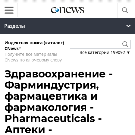
Разделы
Индексная книга (каталог)
CNews
*
Все категории
199092
▼
Получите все материалы
CNews по ключевому слову
Здравоохранение -
Фарминдустрия,
фармацевтика и
фармакология -
Pharmaceuticals -
Аптеки -