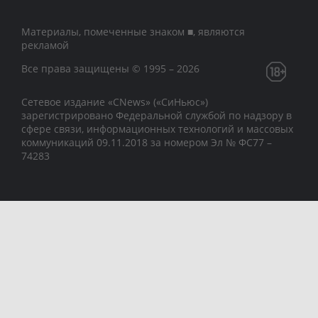
Материалы, помеченные знаком ■, являются
рекламой
Все права защищены © 1995 – 2026
Сетевое издание «CNews» («СиНьюс»)
зарегистрировано Федеральной службой по надзору в
сфере связи, информационных технологий и массовых
коммуникаций 09.11.2018 за номером Эл № ФС77 –
74283