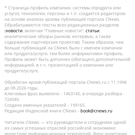
* Страница-профиль компании, системы (продукта или
услуги), технологии, персоны и т.п. создается редактором
на основе анализа архива публикаций портала CNews.
Обрабатываются тексты всех редакционных разделов
(
новости
, включая "Главные новости",
статьи
,
аналитические обзоры рынков, интервью, а также
содержание партнёрских проектов). Таким образом, чем
больше публикаций на CNews было с именем компании
или продукта/услуги, тем более информативен профиль.
Профиль может быть дополнен (обогащен) дополнительной
информацией, в т.ч. презентацией о компании или
продукте/услуге.
Обработан архив публикаций портала CNews.ru c 11.1998
до 08.2026 годы.
Ключевых фраз выявлено - 1463145, в очереди разбора -
724585.
Создано именных указателей - 199165.
Редакция Индексной книги CNews -
book@cnews.ru
Читатели CNews — это руководители и сотрудники одной
из самых успешных отраслей российской экономики:
индустрии информационных технологий. Ядро аудитории