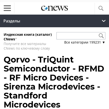
Разделы
Индексная книга (каталог)
CNews
*
Все категории
199231
▼
Получите все материалы
CNews по ключевому слову
Qorvo - TriQuint
Semiconductor - RFMD
- RF Micro Devices -
Sirenza Microdevices -
Standford
Microdevices