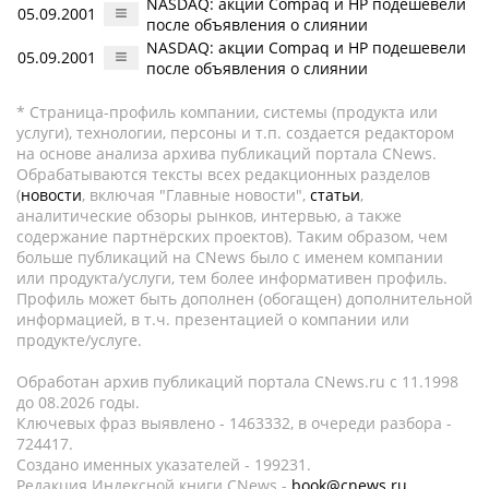
NASDAQ: акции Compaq и HP подешевели
05.09.2001
после объявления о слиянии
NASDAQ: акции Compaq и HP подешевели
05.09.2001
после объявления о слиянии
* Страница-профиль компании, системы (продукта или
услуги), технологии, персоны и т.п. создается редактором
на основе анализа архива публикаций портала CNews.
Обрабатываются тексты всех редакционных разделов
(
новости
, включая "Главные новости",
статьи
,
аналитические обзоры рынков, интервью, а также
содержание партнёрских проектов). Таким образом, чем
больше публикаций на CNews было с именем компании
или продукта/услуги, тем более информативен профиль.
Профиль может быть дополнен (обогащен) дополнительной
информацией, в т.ч. презентацией о компании или
продукте/услуге.
Обработан архив публикаций портала CNews.ru c 11.1998
до 08.2026 годы.
Ключевых фраз выявлено - 1463332, в очереди разбора -
724417.
Создано именных указателей - 199231.
Редакция Индексной книги CNews -
book@cnews.ru