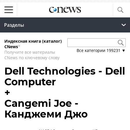
Разделы
Индексная книга (каталог)
CNews
*
Все категории
199231
▼
Получите все материалы
CNews по ключевому слову
Dell Technologies - Dell
Computer
+
Cangemi Joe -
Канджеми Джо