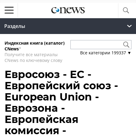
Разделы
Индексная книга (каталог)
CNews
*
Все категории
199337
▼
Получите все материалы
CNews по ключевому слову
Евросоюз - ЕС -
Европейский союз -
European Union -
Еврозона -
Европейская
комиссия -