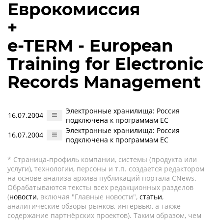
Еврокомиссия
+
e-TERM - European
Training for Electronic
Records Management
Электронные хранилища: Россия
16.07.2004
подключена к программам ЕС
Электронные хранилища: Россия
16.07.2004
подключена к программам ЕС
* Страница-профиль компании, системы (продукта или
услуги), технологии, персоны и т.п. создается редактором
на основе анализа архива публикаций портала CNews.
Обрабатываются тексты всех редакционных разделов
(
новости
, включая "Главные новости",
статьи
,
аналитические обзоры рынков, интервью, а также
содержание партнёрских проектов). Таким образом, чем