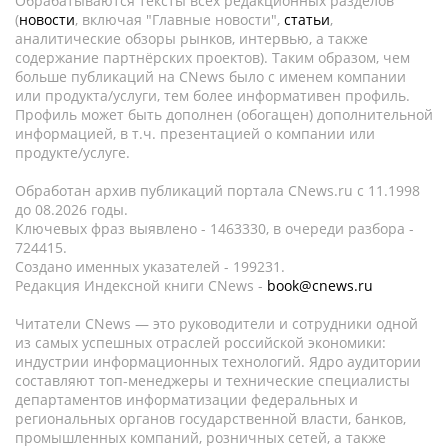
Обрабатываются тексты всех редакционных разделов
(
новости
, включая "Главные новости",
статьи
,
аналитические обзоры рынков, интервью, а также
содержание партнёрских проектов). Таким образом, чем
больше публикаций на CNews было с именем компании
или продукта/услуги, тем более информативен профиль.
Профиль может быть дополнен (обогащен) дополнительной
информацией, в т.ч. презентацией о компании или
продукте/услуге.
Обработан архив публикаций портала CNews.ru c 11.1998
до 08.2026 годы.
Ключевых фраз выявлено - 1463330, в очереди разбора -
724415.
Создано именных указателей - 199231.
Редакция Индексной книги CNews -
book@cnews.ru
Читатели CNews — это руководители и сотрудники одной
из самых успешных отраслей российской экономики:
индустрии информационных технологий. Ядро аудитории
составляют топ-менеджеры и технические специалисты
департаментов информатизации федеральных и
региональных органов государственной власти, банков,
промышленных компаний, розничных сетей, а также