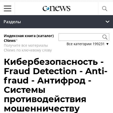
Разделы
Индексная книга (каталог)
CNews
*
Все категории
199231
▼
Получите все материалы
CNews по ключевому слову
Кибербезопасность -
Fraud Detection - Anti-
fraud - Антифрод -
Системы
противодействия
мошенничеству