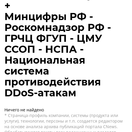
+
Минцифры РФ -
Роскомнадзор РФ -
ГРЧЦ ФГУП - ЦМУ
ССОП - НСПА -
Национальная
система
противодействия
DDoS-атакам
Ничего не найдено
* Страница-профиль компании, системы (продукта или
услуги), технологии, персоны и т.п. создается редактором
на основе анализа архива публикаций портала CNews.