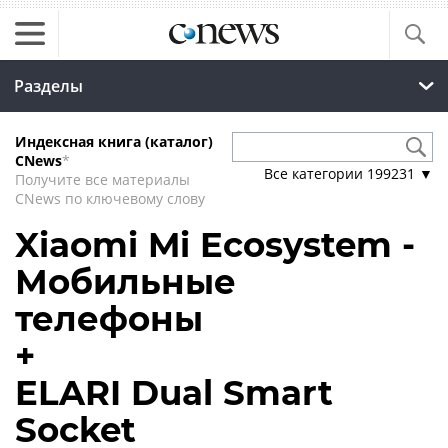
Разделы
Индексная книга (каталог)
CNews
*
Все категории
199231
▼
Получите все материалы
CNews по ключевому слову
Xiaomi Mi Ecosystem -
Мобильные
телефоны
+
ELARI Dual Smart
Socket