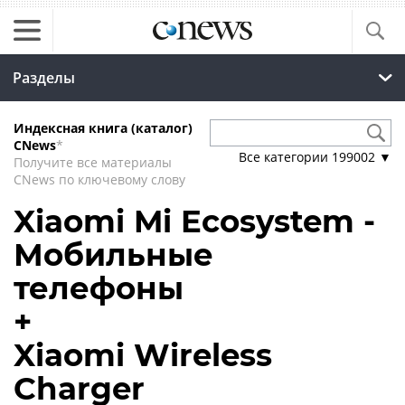
Разделы
Индексная книга (каталог)
CNews
*
Все категории
199002
▼
Получите все материалы
CNews по ключевому слову
Xiaomi Mi Ecosystem -
Мобильные
телефоны
+
Xiaomi Wireless
Charger