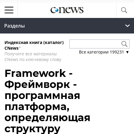
Разделы
Индексная книга (каталог)
CNews
*
Все категории
199231
▼
Получите все материалы
CNews по ключевому слову
Framework -
Фреймворк -
программная
платформа,
определяющая
структуру