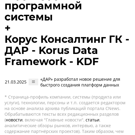
программной
системы
+
Корус Консалтинг ГК -
ДАР - Korus Data
Framework - KDF
«ДАР» разработал новое решение для
21.03.2025
быстрого создания платформ данных
* Страница-профиль компании, системы (продукта или
услуги), технологии, персоны и т.п. создается редактором
на основе анализа архива публикаций портала CNews.
Обрабатываются тексты всех редакционных разделов
(
новости
, включая "Главные новости",
статьи
,
аналитические обзоры рынков, интервью, а также
содержание партнёрских проектов). Таким образом, чем