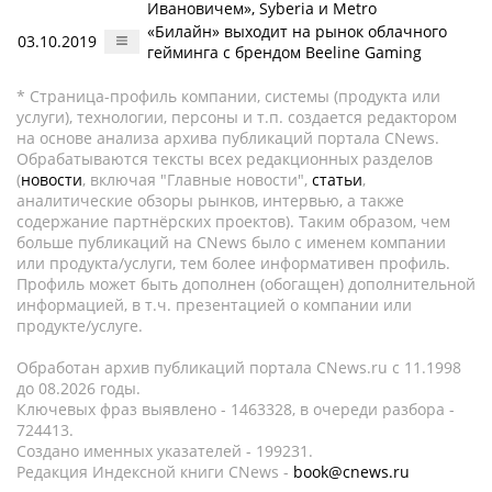
Ивановичем», Syberia и Metro
«Билайн» выходит на рынок облачного
03.10.2019
гейминга с брендом Beeline Gaming
* Страница-профиль компании, системы (продукта или
услуги), технологии, персоны и т.п. создается редактором
на основе анализа архива публикаций портала CNews.
Обрабатываются тексты всех редакционных разделов
(
новости
, включая "Главные новости",
статьи
,
аналитические обзоры рынков, интервью, а также
содержание партнёрских проектов). Таким образом, чем
больше публикаций на CNews было с именем компании
или продукта/услуги, тем более информативен профиль.
Профиль может быть дополнен (обогащен) дополнительной
информацией, в т.ч. презентацией о компании или
продукте/услуге.
Обработан архив публикаций портала CNews.ru c 11.1998
до 08.2026 годы.
Ключевых фраз выявлено - 1463328, в очереди разбора -
724413.
Создано именных указателей - 199231.
Редакция Индексной книги CNews -
book@cnews.ru