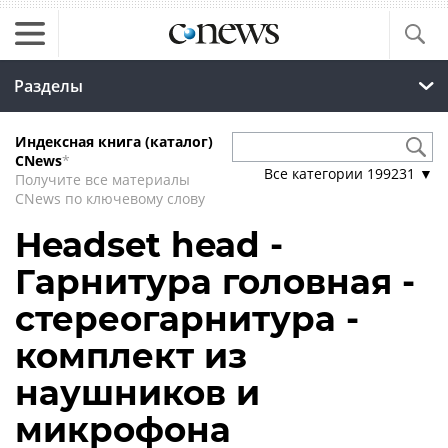
Разделы
Индексная книга (каталог)
CNews
*
Все категории
199231
▼
Получите все материалы
CNews по ключевому слову
Headset head -
Гарнитура головная -
стереогарнитура -
комплект из
наушников и
микрофона