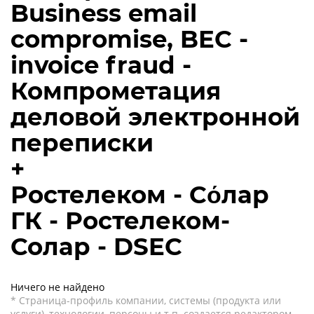
Business email
compromise, BEC -
invoice fraud -
Компрометация
деловой электронной
переписки
+
Ростелеком - Сόлар
ГК - Ростелеком-
Солар - DSEC
Ничего не найдено
* Страница-профиль компании, системы (продукта или
услуги), технологии, персоны и т.п. создается редактором