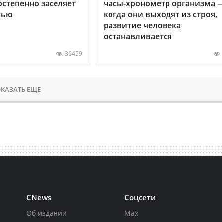
остепенно заселяет
часы-хронометр организма 
нью
когда они выходят из строя,
развитие человека
останавливается
36459
КАЗАТЬ ЕЩЕ
CNews
Соцсети
Об издании
Max