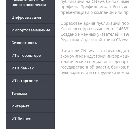
публикаций на CNews было с име
нового поколения
профиль. Профиль может быть до
презентацией о компании или про
Цифровизация
Обработан архив публикаций порт
Ключевых фраз выявлено - 146332
Импортозамещение
Создано именных указателей - 19
Редакция Индексной книги CNews
Безопасность
Читатели CNews — это руководит
ИТ в госсекторе
экономики: индустрии информаци
технические специалисты депар
государственной власти, банков,
ИТ в банках
руководители и сотрудники комп
ИТ в торговле
Телеком
Интернет
ИТ-бизнес