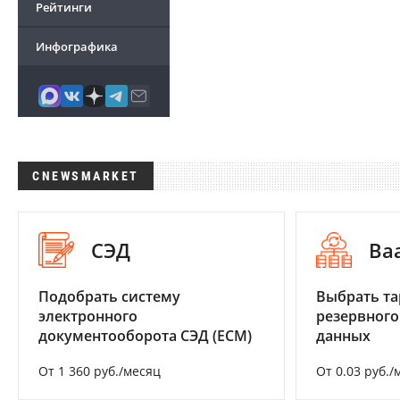
Рейтинги
Инфографика
CNEWSMARKET
СЭД
Ba
Подобрать систему
Выбрать та
электронного
резервного
документооборота СЭД (ECM)
данных
От 1 360 руб./месяц
От 0.03 руб./