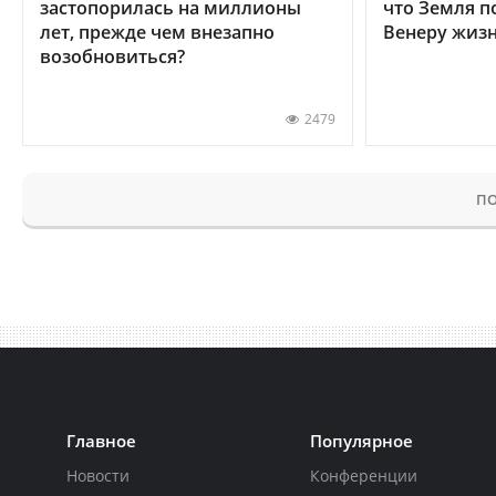
застопорилась на миллионы
что Земля п
лет, прежде чем внезапно
Венеру жиз
возобновиться?
2479
ПО
Главное
Популярное
Новости
Конференции