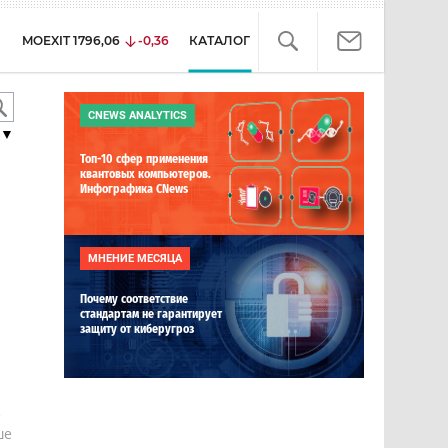
MOEXIT
1796,06
-0,36
КАТАЛОГ
CNEWS ANALYTICS
▼
Топ-10 сфер применения
квантовых компьютеров.
Инфографика CNews
МНЕНИЕ МЕСЯЦА
Почему соответствие
стандартам не гарантирует
защиту от киберугроз
е
ше