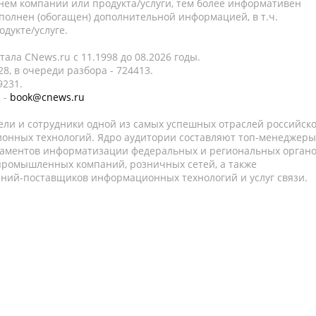
нем компании или продукта/услуги, тем более информативен
полнен (обогащен) дополнительной информацией, в т.ч.
дукте/услуге.
ала CNews.ru c 11.1998 до 08.2026 годы.
8, в очереди разбора - 724413.
9231.
 -
book@cnews.ru
ели и сотрудники одной из самых успешных отраслей российск
онных технологий. Ядро аудитории составляют топ-менеджеры
таментов информатизации федеральных и региональных орган
 промышленных компаний, розничных сетей, а также
аний-поставщиков информационных технологий и услуг связи.