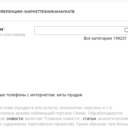
НФЕРЕНЦИИ
МАРКЕТ
ТЕХНИКА
НАУКА
ТВ
ws
*
по ключевому
Все категории
199231
ые телефоны с интернетом: хиты продаж
темы (продукта или услуги), технологии, персоны и т.п.
 анализа архива публикаций портала CNews. Обрабатываются
ов (
новости
, включая "Главные новости",
статьи
, аналитически
е содержание партнёрских проектов). Таким образом, чем боль