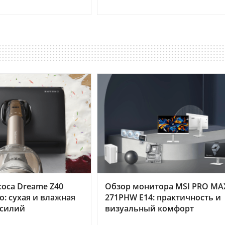
оса Dreame Z40
Обзор монитора MSI PRO MA
o: сухая и влажная
271PHW E14: практичность и
усилий
визуальный комфорт