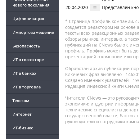
нового поколения
20.04.2020
Представлен кно
Цифровизация
* Страница-профиль компании, сис
создается редактором на основе
Импортозамещение
тексты всех редакционных раздел
обзоры рынков, интервью, а такж
публикаций на CNews было с име
Безопасность
профиль. Профиль может быть до
презентацией о компании или про
ИТ в госсекторе
Обработан архив публикаций порт
ИТ в банках
Ключевых фраз выявлено - 146301
Создано именных указателей - 19
Редакция Индексной книги CNews
ИТ в торговле
Читатели CNews — это руководит
Телеком
экономики: индустрии информаци
технические специалисты депар
Интернет
государственной власти, банков,
руководители и сотрудники комп
ИТ-бизнес