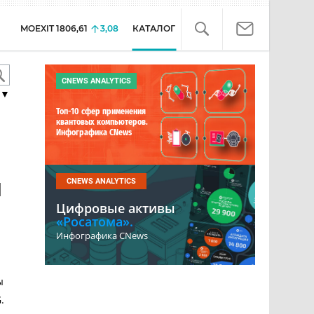
MOEXIT
1806,61
3,08
КАТАЛОГ
CNEWS ANALYTICS
▼
Топ-10 сфер применения
квантовых компьютеров.
Инфографика CNews
й
CNEWS ANALYTICS
Цифровые активы
«Росатома».
Инфографика CNews
ы
.