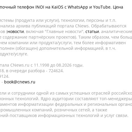
почный телефон INOI на KaiOS с WhatsApp и YouTube. Цена
темы (продукта или услуги), технологии, персоны и т.п.
 анализа архива публикаций портала CNews. Обрабатываются
ов (
новости
, включая "Главные новости",
статьи
, аналитически
е содержание партнёрских проектов). Таким образом, чем боль
нем компании или продукта/услуги, тем более информативен
полнен (обогащен) дополнительной информацией, в т.ч.
дукте/услуге.
ала CNews.ru c 11.1998 до 08.2026 годы.
8, в очереди разбора - 724624.
9124.
 -
book@cnews.ru
ели и сотрудники одной из самых успешных отраслей российск
онных технологий. Ядро аудитории составляют топ-менеджеры
таментов информатизации федеральных и региональных орган
 промышленных компаний, розничных сетей, а также
аний-поставщиков информационных технологий и услуг связи.