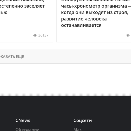
остепенно заселяет
часы-хронометр организма 
нью
когда они выходят из строя,
развитие человека
останавливается
36137
КАЗАТЬ ЕЩЕ
CNews
Соцсети
Об издании
Max