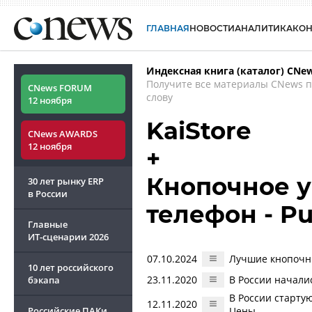
ГЛАВНАЯ
НОВОСТИ
АНАЛИТИКА
КО
Индексная книга (каталог) CNe
Получите все материалы CNews 
CNews FORUM
слову
12 ноября
KaiStore
CNews AWARDS
12 ноября
+
Кнопочное у
30 лет рынку ERP
в России
телефон - P
Главные
ИТ-сценарии
2026
07.10.2024
Лучшие кнопочн
10 лет российского
23.11.2020
В России начали
бэкапа
В России старту
12.11.2020
Российские ПАКи
Цены