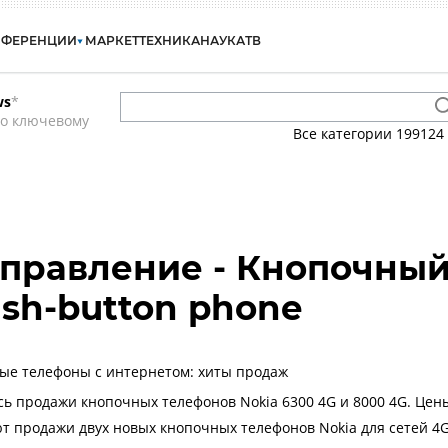
НФЕРЕНЦИИ
МАРКЕТ
ТЕХНИКА
НАУКА
ТВ
ws
*
по ключевому
Все категории
199124
правление - Кнопочны
ush-button phone
ые телефоны с интернетом: хиты продаж
сь продажи кнопочных телефонов Nokia 6300 4G и 8000 4G. Цен
ют продажи двух новых кнопочных телефонов Nokia для сетей 4G