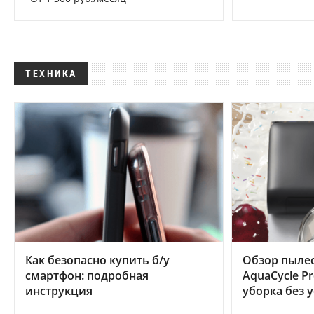
ТЕХНИКА
Как безопасно купить б/у
Обзор пылес
смартфон: подробная
AquaCycle Pr
инструкция
уборка без 