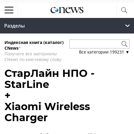
Разделы
Индексная книга (каталог)
CNews
*
Все категории
199231
▼
Получите все материалы
CNews по ключевому слову
СтарЛайн НПО -
StarLine
+
Xiaomi Wireless
Charger