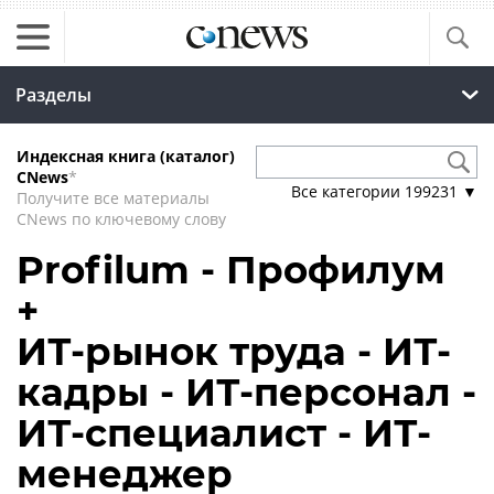
Разделы
Индексная книга (каталог)
CNews
*
Все категории
199231
▼
Получите все материалы
CNews по ключевому слову
Profilum - Профилум
+
ИТ-рынок труда - ИТ-
кадры - ИТ-персонал -
ИТ-специалист - ИТ-
менеджер