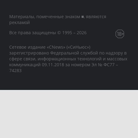
Материалы, помеченные знаком ■, являются
рекламой
Все права защищены © 1995 – 2026
Сетевое издание «CNews» («СиНьюс»)
зарегистрировано Федеральной службой по надзору в
сфере связи, информационных технологий и массовых
коммуникаций 09.11.2018 за номером Эл № ФС77 –
74283