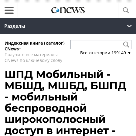
Разделы
Индексная книга (каталог)
CNews
*
Все категории
199149
▼
Получите все материалы
CNews по ключевому слову
ШПД Мобильный -
МБШД, МШБД, БШПД
- мобильный
беспроводной
широкополосный
доступ в интернет -