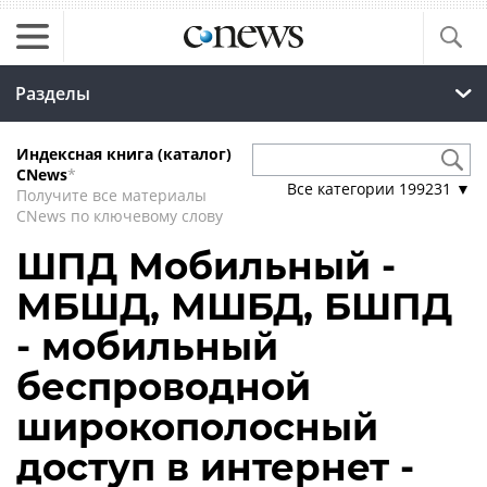
Разделы
Индексная книга (каталог)
CNews
*
Все категории
199231
▼
Получите все материалы
CNews по ключевому слову
ШПД Мобильный -
МБШД, МШБД, БШПД
- мобильный
беспроводной
широкополосный
доступ в интернет -