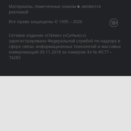
Материалы, помеченные знаком ■, являются
рекламой
Все права защищены © 1995 – 2026
Сетевое издание «CNews» («СиНьюс»)
зарегистрировано Федеральной службой по надзору в
сфере связи, информационных технологий и массовых
коммуникаций 09.11.2018 за номером Эл № ФС77 –
74283