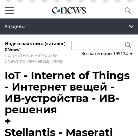
Разделы
Индексная книга (каталог)
CNews
*
Все категории
199124
▼
Получите все материалы
CNews по ключевому слову
IoT - Internet of Things
- Интернет вещей -
ИВ-устройства - ИВ-
решения
+
Stellantis - Maserati