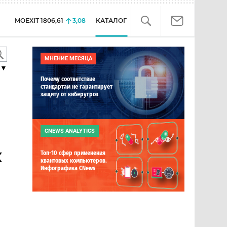
MOEXIT
1806,61
3,08
КАТАЛОГ
МНЕНИЕ МЕСЯЦА
▼
Почему соответствие
стандартам не гарантирует
защиту от киберугроз
CNEWS ANALYTICS
х
Топ-10 сфер применения
квантовых компьютеров.
Инфографика CNews