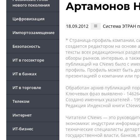
Артамонов 
нового поколения
Цифровизация
18.09.2012
Система ЭТРАН 
Импортозамещение
* Страница-профиль компании, сис
создается редактором на основе
Безопасность
тексты всех редакционных раздел
обзоры рынков, интервью, а такж
ИТ в госсекторе
публикаций на CNews было с име
профиль. Профиль может быть до
ИТ в банках
презентацией о компании или про
ИТ в торговле
Обработан архив публикаций порт
Ключевых фраз выявлено - 146264
Создано именных указателей - 19
Телеком
Редакция Индексной книги CNews
Интернет
Читатели CNews — это руководит
экономики: индустрии информаци
ИТ-бизнес
технические специалисты депар
государственной власти, банков,