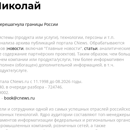
Николай
перешагнула границы России
темы (продукта или услуги), технологии, персоны и т.п.
 анализа архива публикаций портала CNews. Обрабатываются
ов (
новости
, включая "Главные новости",
статьи
, аналитически
е содержание партнёрских проектов). Таким образом, чем боль
нем компании или продукта/услуги, тем более информативен
полнен (обогащен) дополнительной информацией, в т.ч.
дукте/услуге.
ала CNews.ru c 11.1998 до 08.2026 годы.
0, в очереди разбора - 724746.
9002.
 -
book@cnews.ru
ели и сотрудники одной из самых успешных отраслей российск
онных технологий. Ядро аудитории составляют топ-менеджеры
таментов информатизации федеральных и региональных орган
 промышленных компаний, розничных сетей, а также