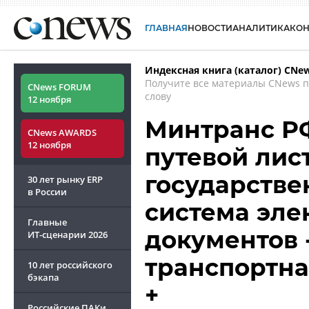
ГЛАВНАЯ
НОВОСТИ
АНАЛИТИКА
КО
Индексная книга (каталог) CNe
Получите все материалы CNews 
CNews FORUM
слову
12 ноября
Минтранс РФ
CNews AWARDS
12 ноября
путевой лист
государств
30 лет рынку ERP
в России
система эле
Главные
документов 
ИТ-сценарии
2026
транспортна
10 лет российского
бэкапа
+
Российские ПАКи