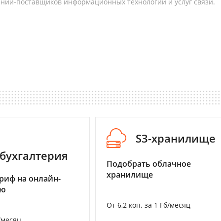
аний-поставщиков информационных технологий и услуг связи.
S3-хранилище
бухгалтерия
Подобрать облачное
хранилище
риф на онлайн-
ию
От 6,2 коп. за 1 Гб/месяц
/месяц