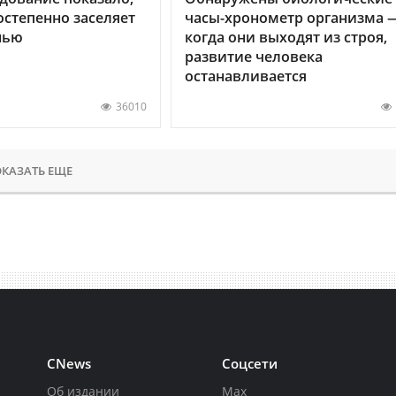
остепенно заселяет
часы-хронометр организма 
нью
когда они выходят из строя,
развитие человека
останавливается
36010
КАЗАТЬ ЕЩЕ
CNews
Соцсети
Об издании
Max