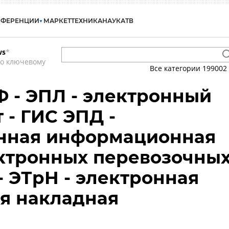
НФЕРЕНЦИИ
МАРКЕТ
ТЕХНИКА
НАУКА
ТВ
ws
*
по ключевому
Все категории
199002
 - ЭПЛ - электронный
 - ГИС ЭПД -
енная информационная
ктронных перевозочны
- ЭТрН - электронная
я накладная