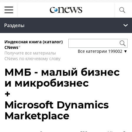
Разделы
Индексная книга (каталог)
CNews
*
Все категории
199002
▼
Получите все материалы
CNews по ключевому слову
ММБ - малый бизнес
и микробизнес
+
Microsoft Dynamics
Marketplace