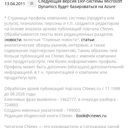
Следующая версия ERP-системы Microsoft
13.04.2011
Dynamics будет базироваться на Azure
* Страница-профиль компании, системы (продукта или
услуги), технологии, персоны и т.п. создается редактором
на основе анализа архива публикаций портала CNews.
Обрабатываются тексты всех редакционных разделов
(
новости
, включая "Главные новости",
статьи
,
аналитические обзоры рынков, интервью, а также
содержание партнёрских проектов). Таким образом, чем
больше публикаций на CNews было с именем компании
или продукта/услуги, тем более информативен профиль.
Профиль может быть дополнен (обогащен) дополнительной
информацией, в т.ч. презентацией о компании или
продукте/услуге.
Обработан архив публикаций портала CNews.ru c 11.1998
до 08.2026 годы.
Ключевых фраз выявлено - 1462777, в очереди разбора -
724883.
Создано именных указателей - 199002.
Редакция Индексной книги CNews -
book@cnews.ru
Читатели CNews — это руководители и сотрудники одной