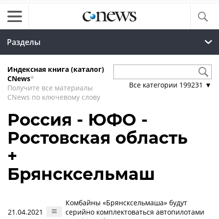
Разделы
Индексная книга (каталог)
CNews
*
Все категории
199231
▼
Получите все материалы
CNews по ключевому слову
Россия - ЮФО -
Ростовская область
+
Брянсксельмаш
Комбайны «Брянсксельмаша» будут
21.04.2021
серийно комплектоваться автопилотами