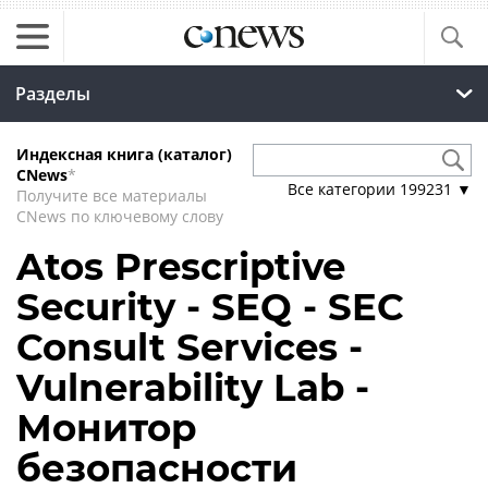
Разделы
Индексная книга (каталог)
CNews
*
Все категории
199231
▼
Получите все материалы
CNews по ключевому слову
Atos Prescriptive
Security - SEQ - SEC
Consult Services -
Vulnerability Lab -
Монитор
безопасности