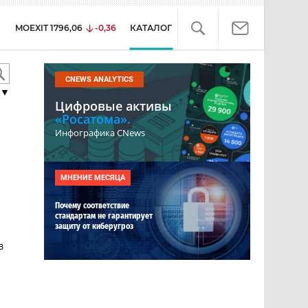
MOEXIT
1796,06
-0,36
КАТАЛОГ
CNEWS ANALYTICS
▼
Цифровые активы
«Росатома».
Инфографика CNews
МНЕНИЕ МЕСЯЦА
Почему соответствие
стандартам не гарантирует
защиту от киберугроз
в