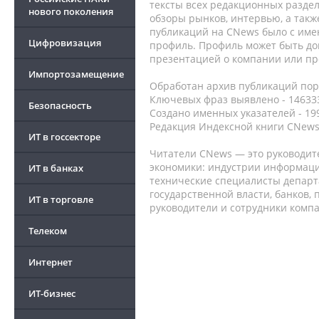
тексты всех редакционных раздел
нового поколения
обзоры рынков, интервью, а такж
публикаций на CNews было с име
Цифровизация
профиль. Профиль может быть до
презентацией о компании или про
Импортозамещение
Обработан архив публикаций порт
Ключевых фраз выявлено - 146333
Безопасность
Создано именных указателей - 19
Редакция Индексной книги CNews
ИТ в госсекторе
Читатели CNews — это руководит
экономики: индустрии информаци
ИТ в банках
технические специалисты депар
государственной власти, банков,
ИТ в торговле
руководители и сотрудники комп
Телеком
Интернет
ИТ-бизнес