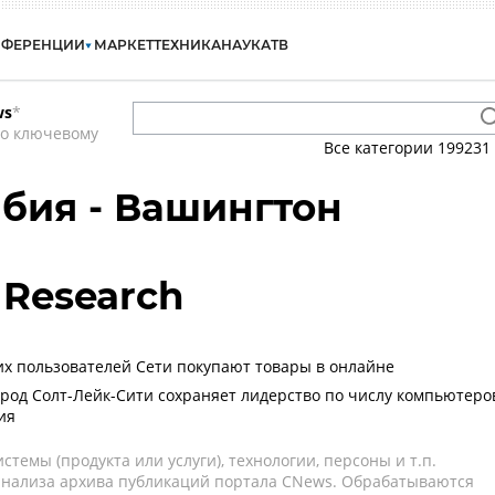
НФЕРЕНЦИИ
МАРКЕТ
ТЕХНИКА
НАУКА
ТВ
ws
*
по ключевому
Все категории
199231
бия - Вашингтон
 Research
х пользователей Сети покупают товары в онлайне
род Солт-Лейк-Сити сохраняет лидерство по числу компьютеро
ия
темы (продукта или услуги), технологии, персоны и т.п.
 анализа архива публикаций портала CNews. Обрабатываются