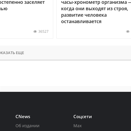
остепенно заселяет
часы-хронометр организма 
нью
когда они выходят из строя,
развитие человека
останавливается
36527
КАЗАТЬ ЕЩЕ
CNews
Соцсети
Об издании
Max