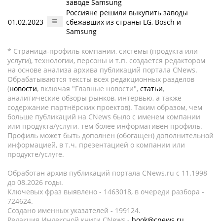
заводе Samsung
Россияне решили выкупить заводы
01.02.2023
сбежавших из страны LG, Bosch и
Samsung
* Страница-профиль компании, системы (продукта или
услуги), технологии, персоны и т.п. создается редактором
на основе анализа архива публикаций портала CNews.
Обрабатываются тексты всех редакционных разделов
(
новости
, включая "Главные новости",
статьи
,
аналитические обзоры рынков, интервью, а также
содержание партнёрских проектов). Таким образом, чем
больше публикаций на CNews было с именем компании
или продукта/услуги, тем более информативен профиль.
Профиль может быть дополнен (обогащен) дополнительной
информацией, в т.ч. презентацией о компании или
продукте/услуге.
Обработан архив публикаций портала CNews.ru c 11.1998
до 08.2026 годы.
Ключевых фраз выявлено - 1463018, в очереди разбора -
724624.
Создано именных указателей - 199124.
Редакция Индексной книги CNews -
book@cnews.ru