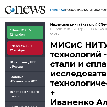
ГЛАВНАЯ
НОВОСТИ
АНАЛИТИКА
КО
Индексная книга (каталог) CNe
Получите все материалы CNews 
CNews FORUM
слову
12 ноября
МИСиС НИТУ 
CNews AWARDS
12 ноября
технологий 
стали и спл
30 лет рынку ERP
в России
исследоват
Главные
технологиче
ИТ-сценарии
2026
+
10 лет российского
бэкапа
Иваненко А
Российские ПАКи