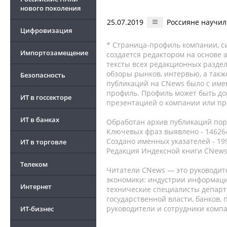
нового поколения
25.07.2019
Россияне научил
Цифровизация
* Страница-профиль компании, сис
Импортозамещение
создается редактором на основе
тексты всех редакционных раздел
обзоры рынков, интервью, а такж
Безопасность
публикаций на CNews было с име
профиль. Профиль может быть до
ИТ в госсекторе
презентацией о компании или про
ИТ в банках
Обработан архив публикаций порт
Ключевых фраз выявлено - 146264
Создано именных указателей - 19
ИТ в торговле
Редакция Индексной книги CNews
Телеком
Читатели CNews — это руководит
экономики: индустрии информаци
Интернет
технические специалисты депар
государственной власти, банков,
руководители и сотрудники комп
ИТ-бизнес