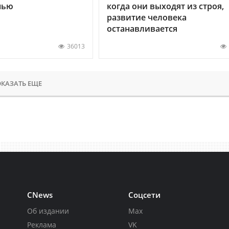
нью
когда они выходят из строя,
развитие человека
останавливается
36013
КАЗАТЬ ЕЩЕ
CNews
Соцсети
Об издании
Max
Реклама
VK