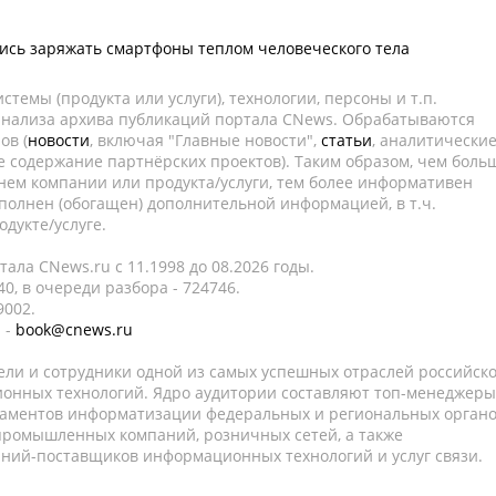
ись заряжать смартфоны теплом человеческого тела
темы (продукта или услуги), технологии, персоны и т.п.
 анализа архива публикаций портала CNews. Обрабатываются
ов (
новости
, включая "Главные новости",
статьи
, аналитически
е содержание партнёрских проектов). Таким образом, чем боль
нем компании или продукта/услуги, тем более информативен
полнен (обогащен) дополнительной информацией, в т.ч.
дукте/услуге.
ала CNews.ru c 11.1998 до 08.2026 годы.
0, в очереди разбора - 724746.
9002.
 -
book@cnews.ru
ели и сотрудники одной из самых успешных отраслей российск
онных технологий. Ядро аудитории составляют топ-менеджеры
таментов информатизации федеральных и региональных орган
 промышленных компаний, розничных сетей, а также
аний-поставщиков информационных технологий и услуг связи.