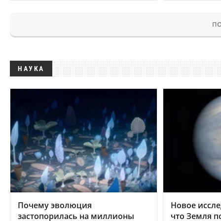
ПО
НАУКА
Почему эволюция
Новое иссле
застопорилась на миллионы
что Земля п