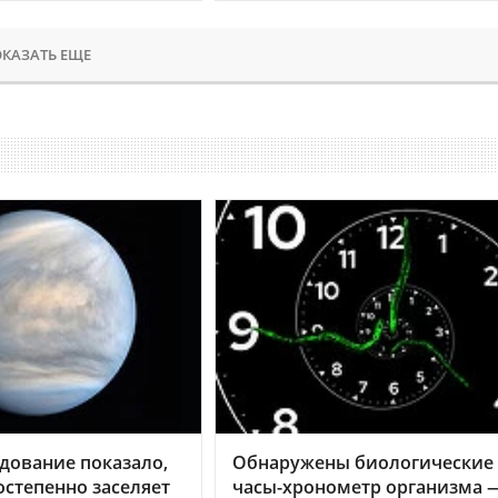
КАЗАТЬ ЕЩЕ
дование показало,
Обнаружены биологические
остепенно заселяет
часы-хронометр организма 