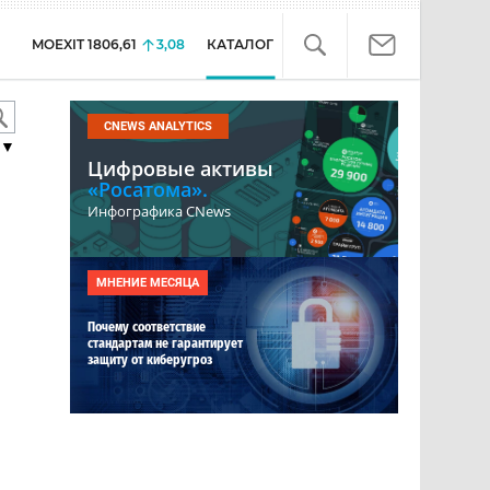
MOEXIT
1806,61
3,08
КАТАЛОГ
CNEWS ANALYTICS
▼
Цифровые активы
«Росатома».
Инфографика CNews
МНЕНИЕ МЕСЯЦА
Почему соответствие
стандартам не гарантирует
защиту от киберугроз