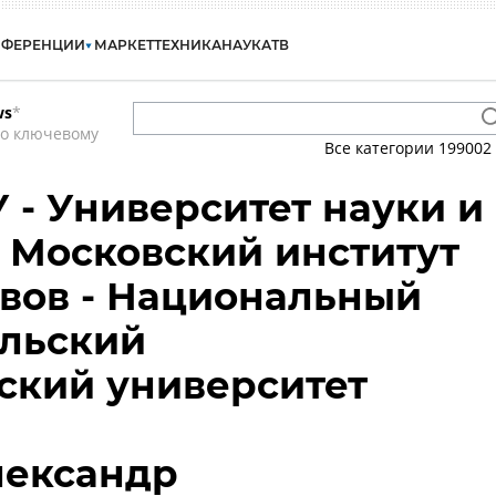
НФЕРЕНЦИИ
МАРКЕТ
ТЕХНИКА
НАУКА
ТВ
ws
*
по ключевому
Все категории
199002
- Университет науки и
- Московский институт
авов - Национальный
ельский
ский университет
лександр