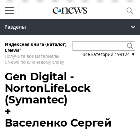
Разделы
Индексная книга (каталог)
CNews
*
Все категории
199124
▼
Получите все материалы
CNews по ключевому слову
Gen Digital -
NortonLifeLock
(Symantec)
+
Васеленко Сергей