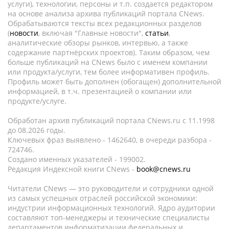
услуги), технологии, персоны и т.п. создается редактором
на основе анализа архива публикаций портала CNews.
Обрабатываются тексты всех редакционных разделов
(
новости
, включая "Главные новости",
статьи
,
аналитические обзоры рынков, интервью, а также
содержание партнёрских проектов). Таким образом, чем
больше публикаций на CNews было с именем компании
или продукта/услуги, тем более информативен профиль.
Профиль может быть дополнен (обогащен) дополнительной
информацией, в т.ч. презентацией о компании или
продукте/услуге.
Обработан архив публикаций портала CNews.ru c 11.1998
до 08.2026 годы.
Ключевых фраз выявлено - 1462640, в очереди разбора -
724746.
Создано именных указателей - 199002.
Редакция Индексной книги CNews -
book@cnews.ru
Читатели CNews — это руководители и сотрудники одной
из самых успешных отраслей российской экономики:
индустрии информационных технологий. Ядро аудитории
составляют топ-менеджеры и технические специалисты
департаментов информатизации федеральных и