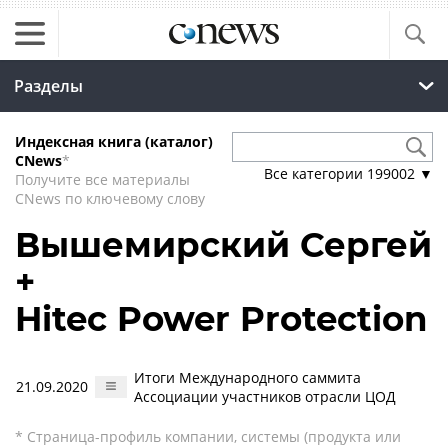
Разделы
Индексная книга (каталог)
CNews
*
Все категории
199002
▼
Получите все материалы
CNews по ключевому слову
Вышемирский Сергей
+
Hitec Power Protection
Итоги Международного саммита
21.09.2020
Ассоциации участников отрасли ЦОД
* Страница-профиль компании, системы (продукта или