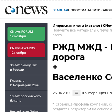
ГЛАВНАЯ
НОВОСТИ
АНАЛИТИКА
КО
Индексная книга (каталог) CNe
Получите все материалы CNews 
CNews FORUM
слову
12 ноября
РЖД МЖД - 
CNews AWARDS
12 ноября
дорога
+
30 лет рынку ERP
в России
Васеленко С
Главные
ИТ-сценарии
2026
25.04.2011
Конференция CNe
10 лет российского
бэкапа
* Страница-профиль компании, сис
создается редактором на основе
Российские ПАКи