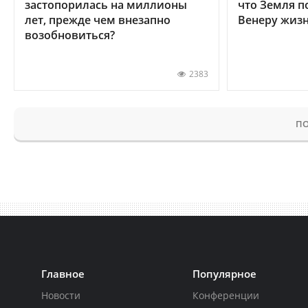
застопорилась на миллионы
что Земля п
лет, прежде чем внезапно
Венеру жиз
возобновиться?
2383
ПО
Главное
Популярное
Новости
Конференции