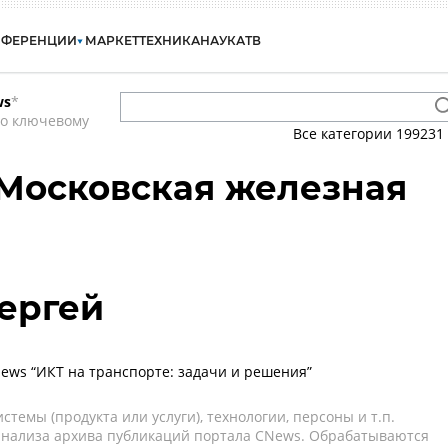
НФЕРЕНЦИИ
МАРКЕТ
ТЕХНИКА
НАУКА
ТВ
ws
*
по ключевому
Все категории
199231
Московская железная
ергей
ws “ИКТ на транспорте: задачи и решения”
темы (продукта или услуги), технологии, персоны и т.п.
 анализа архива публикаций портала CNews. Обрабатываются