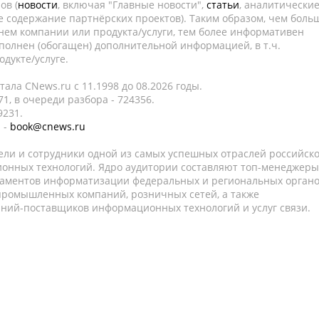
ов (
новости
, включая "Главные новости",
статьи
, аналитически
е содержание партнёрских проектов). Таким образом, чем боль
нем компании или продукта/услуги, тем более информативен
полнен (обогащен) дополнительной информацией, в т.ч.
дукте/услуге.
ала CNews.ru c 11.1998 до 08.2026 годы.
1, в очереди разбора - 724356.
9231.
 -
book@cnews.ru
ели и сотрудники одной из самых успешных отраслей российск
онных технологий. Ядро аудитории составляют топ-менеджеры
таментов информатизации федеральных и региональных орган
 промышленных компаний, розничных сетей, а также
аний-поставщиков информационных технологий и услуг связи.