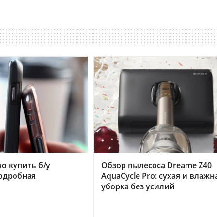
но купить б/у
Обзор пылесоса Dreame Z40
подробная
AquaCycle Pro: сухая и влажн
уборка без усилий