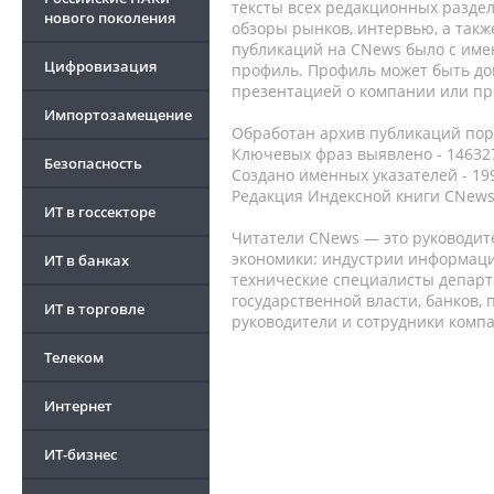
тексты всех редакционных раздел
нового поколения
обзоры рынков, интервью, а такж
публикаций на CNews было с име
Цифровизация
профиль. Профиль может быть до
презентацией о компании или про
Импортозамещение
Обработан архив публикаций порт
Ключевых фраз выявлено - 146327
Безопасность
Создано именных указателей - 19
Редакция Индексной книги CNews
ИТ в госсекторе
Читатели CNews — это руководит
экономики: индустрии информаци
ИТ в банках
технические специалисты депар
государственной власти, банков,
ИТ в торговле
руководители и сотрудники комп
Телеком
Интернет
ИТ-бизнес