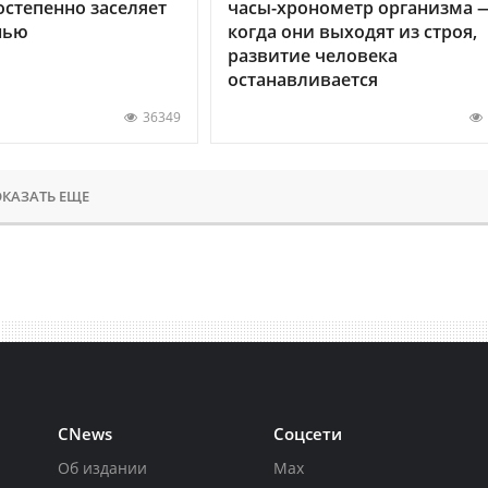
остепенно заселяет
часы-хронометр организма 
нью
когда они выходят из строя,
развитие человека
останавливается
36349
КАЗАТЬ ЕЩЕ
CNews
Соцсети
Об издании
Max