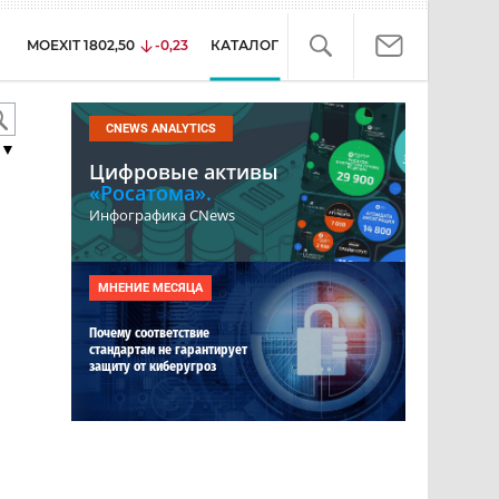
MOEXIT
1802,50
-0,23
КАТАЛОГ
CNEWS ANALYTICS
▼
Цифровые активы
«Росатома».
Инфографика CNews
МНЕНИЕ МЕСЯЦА
Почему соответствие
стандартам не гарантирует
защиту от киберугроз