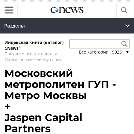
Разделы
Индексная книга (каталог)
CNews
*
Все категории
199231
▼
Получите все материалы
CNews по ключевому слову
Московский
метрополитен ГУП -
Метро Москвы
+
Jaspen Capital
Partners