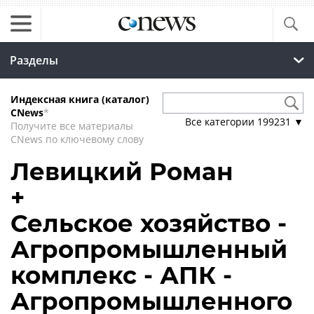
Разделы
Индексная книга (каталог)
CNews
*
Все категории
199231
▼
Получите все материалы
CNews по ключевому слову
Левицкий Роман
+
Сельское хозяйство -
Агропромышленный
комплекс - АПК -
Агропромышленного