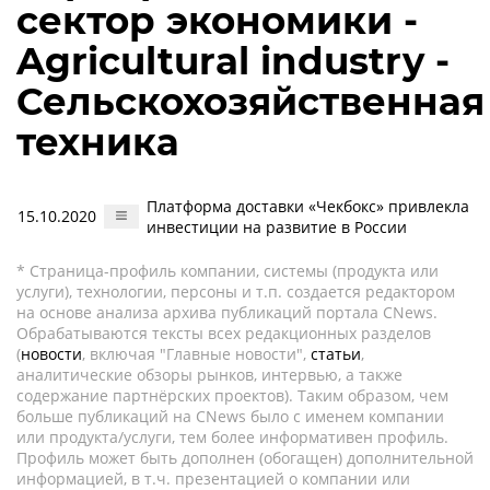
сектор экономики -
Agricultural industry -
Сельскохозяйственная
техника
Платформа доставки «Чекбокс» привлекла
15.10.2020
инвестиции на развитие в России
* Страница-профиль компании, системы (продукта или
услуги), технологии, персоны и т.п. создается редактором
на основе анализа архива публикаций портала CNews.
Обрабатываются тексты всех редакционных разделов
(
новости
, включая "Главные новости",
статьи
,
аналитические обзоры рынков, интервью, а также
содержание партнёрских проектов). Таким образом, чем
больше публикаций на CNews было с именем компании
или продукта/услуги, тем более информативен профиль.
Профиль может быть дополнен (обогащен) дополнительной
информацией, в т.ч. презентацией о компании или