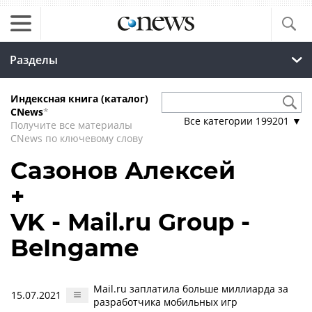
Разделы
Индексная книга (каталог)
CNews
*
Все категории
199201
▼
Получите все материалы
CNews по ключевому слову
Сазонов Алексей
+
VK - Mail.ru Group -
BeIngame
Mail.ru заплатила больше миллиарда за
15.07.2021
разработчика мобильных игр