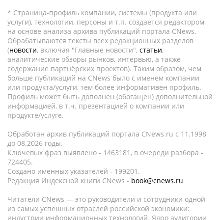
* Страница-профиль компании, системы (продукта или
услуги), технологии, персоны и т.п. создается редактором
на основе анализа архива публикаций портала CNews.
Обрабатываются тексты всех редакционных разделов
(
новости
, включая "Главные новости",
статьи
,
аналитические обзоры рынков, интервью, а также
содержание партнёрских проектов). Таким образом, чем
больше публикаций на CNews было с именем компании
или продукта/услуги, тем более информативен профиль.
Профиль может быть дополнен (обогащен) дополнительной
информацией, в т.ч. презентацией о компании или
продукте/услуге.
Обработан архив публикаций портала CNews.ru c 11.1998
до 08.2026 годы.
Ключевых фраз выявлено - 1463181, в очереди разбора -
724405.
Создано именных указателей - 199201.
Редакция Индексной книги CNews -
book@cnews.ru
Читатели CNews — это руководители и сотрудники одной
из самых успешных отраслей российской экономики:
индустрии информационных технологий. Ядро аудитории