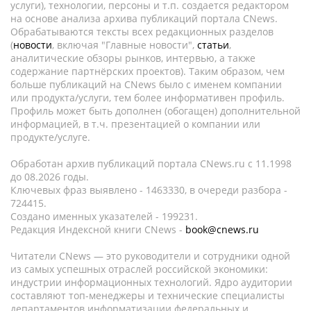
услуги), технологии, персоны и т.п. создается редактором
на основе анализа архива публикаций портала CNews.
Обрабатываются тексты всех редакционных разделов
(
новости
, включая "Главные новости",
статьи
,
аналитические обзоры рынков, интервью, а также
содержание партнёрских проектов). Таким образом, чем
больше публикаций на CNews было с именем компании
или продукта/услуги, тем более информативен профиль.
Профиль может быть дополнен (обогащен) дополнительной
информацией, в т.ч. презентацией о компании или
продукте/услуге.
Обработан архив публикаций портала CNews.ru c 11.1998
до 08.2026 годы.
Ключевых фраз выявлено - 1463330, в очереди разбора -
724415.
Создано именных указателей - 199231.
Редакция Индексной книги CNews -
book@cnews.ru
Читатели CNews — это руководители и сотрудники одной
из самых успешных отраслей российской экономики:
индустрии информационных технологий. Ядро аудитории
составляют топ-менеджеры и технические специалисты
департаментов информатизации федеральных и