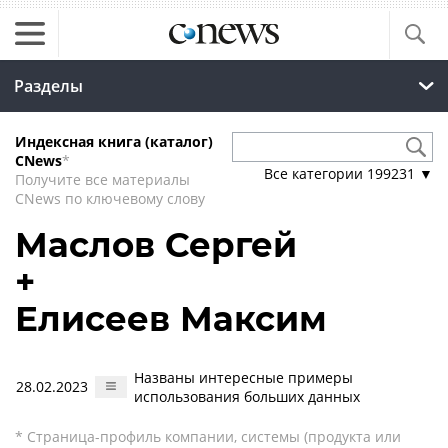
Разделы
Индексная книга (каталог)
CNews
*
Все категории
199231
▼
Получите все материалы
CNews по ключевому слову
Маслов Сергей
+
Елисеев Максим
Названы интересные примеры
28.02.2023
использования больших данных
* Страница-профиль компании, системы (продукта или