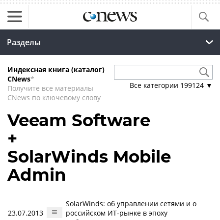
Разделы
Индексная книга (каталог)
CNews
*
Все категории
199124
▼
Получите все материалы
CNews по ключевому слову
Veeam Software
+
SolarWinds Mobile
Admin
SolarWinds: об управлении сетями и о
23.07.2013
российском ИТ-рынке в эпоху