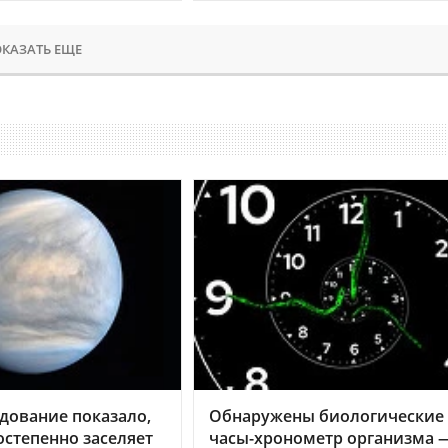
КАЗАТЬ ЕЩЕ
дование показало,
Обнаружены биологические
остепенно заселяет
часы-хронометр организма 