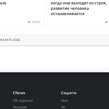
нью
когда они выходят из строя,
развитие человека
останавливается
36023
КАЗАТЬ ЕЩЕ
CNews
Соцсети
Об издании
Max
Реклама
VK