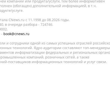
нем компании или продукта/услуги, тем более информативен
полнен (обогащен) дополнительной информацией, в т.ч.
дукте/услуге.
ала CNews.ru c 11.1998 до 08.2026 годы.
0, в очереди разбора - 724746.
9002.
 -
book@cnews.ru
ели и сотрудники одной из самых успешных отраслей российск
онных технологий. Ядро аудитории составляют топ-менеджеры
таментов информатизации федеральных и региональных орган
 промышленных компаний, розничных сетей, а также
аний-поставщиков информационных технологий и услуг связи.