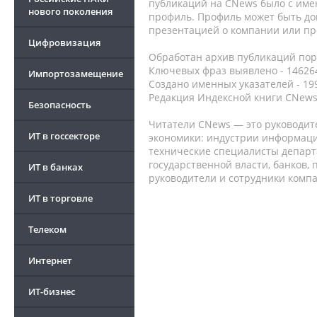
публикаций на CNews было с име
нового поколения
профиль. Профиль может быть до
презентацией о компании или про
Цифровизация
Обработан архив публикаций порт
Ключевых фраз выявлено - 146264
Импортозамещение
Создано именных указателей - 19
Редакция Индексной книги CNews
Безопасность
Читатели CNews — это руководит
ИТ в госсекторе
экономики: индустрии информаци
технические специалисты депар
государственной власти, банков,
ИТ в банках
руководители и сотрудники комп
ИТ в торговле
Телеком
Интернет
ИТ-бизнес