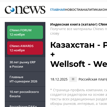
ГЛАВНАЯ
НОВОСТИ
АНАЛИТИКА
КО
Индексная книга (каталог) CNe
Получите все материалы CNews 
CNews FORUM
слову
12 ноября
Казахстан -
CNews AWARDS
12 ноября
+
Wellsoft - We
30 лет рынку ERP
в России
Главные
18.12.2025
Российская плат
ИТ-сценарии
2026
* Страница-профиль компании, сис
10 лет российского
создается редактором на основе
бэкапа
тексты всех редакционных раздел
обзоры рынков, интервью, а такж
Российские ПАКи