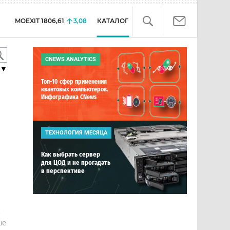
MOEXIT
1806,61
3,08
КАТАЛОГ
CNEWS ANALYTICS
▼
Топ-10 сфер применения
квантовых компьютеров.
Инфографика CNews
ТЕХНОЛОГИЯ МЕСЯЦА
Как выбрать сервер
для ЦОД и не прогадать
в перспективе
е
ше