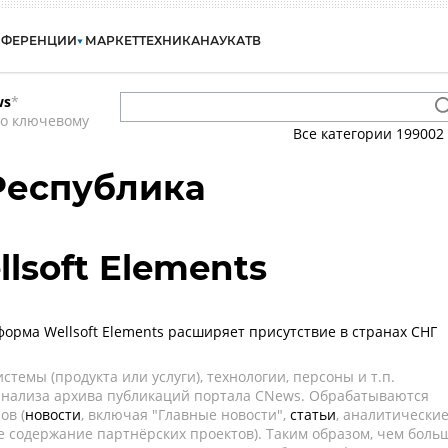
НФЕРЕНЦИИ
МАРКЕТ
ТЕХНИКА
НАУКА
ТВ
ws
*
по ключевому
Все категории
199002
 Республика
llsoft Elements
форма Wellsoft Elements расширяет присутствие в странах СНГ
темы (продукта или услуги), технологии, персоны и т.п.
 анализа архива публикаций портала CNews. Обрабатываются
ов (
новости
, включая "Главные новости",
статьи
, аналитически
е содержание партнёрских проектов). Таким образом, чем боль