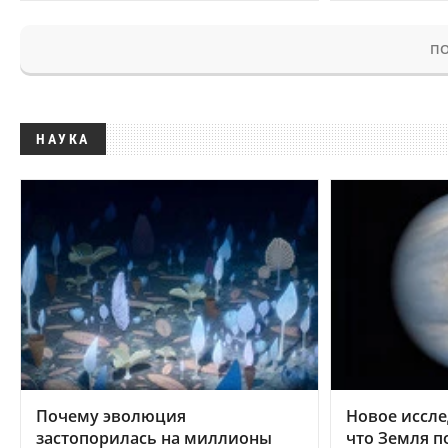
ПО
НАУКА
Почему эволюция
Новое иссле
застопорилась на миллионы
что Земля п