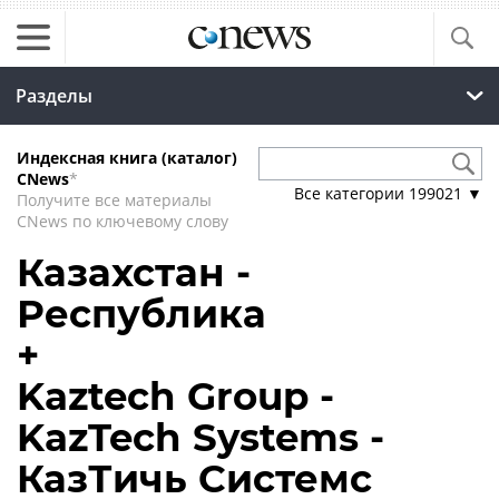
Разделы
Индексная книга (каталог)
CNews
*
Все категории
199021
▼
Получите все материалы
CNews по ключевому слову
Казахстан -
Республика
+
Kaztech Group -
KazTech Systems -
КазТичь Системс