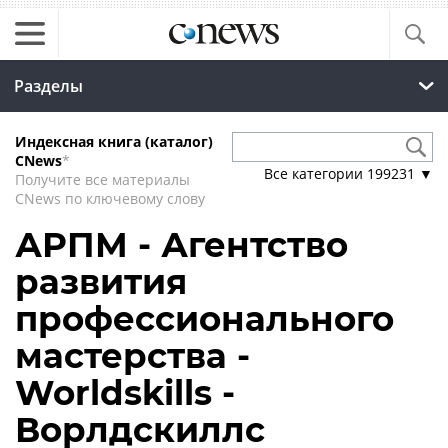
Разделы
Индексная книга (каталог)
CNews
*
Все категории
199231
▼
Получите все материалы
CNews по ключевому слову
АРПМ - Агентство
развития
профессионального
мастерства -
Worldskills -
Ворлдскиллс