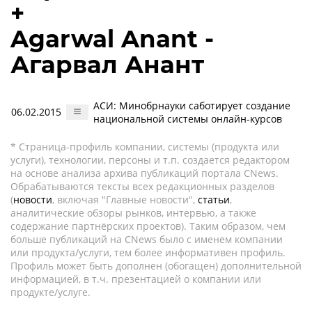
+
Agarwal Anant -
Агарвал Анант
АСИ: Минобрнауки саботирует создание
06.02.2015
национальной системы онлайн-курсов
* Страница-профиль компании, системы (продукта или
услуги), технологии, персоны и т.п. создается редактором
на основе анализа архива публикаций портала CNews.
Обрабатываются тексты всех редакционных разделов
(
новости
, включая "Главные новости",
статьи
,
аналитические обзоры рынков, интервью, а также
содержание партнёрских проектов). Таким образом, чем
больше публикаций на CNews было с именем компании
или продукта/услуги, тем более информативен профиль.
Профиль может быть дополнен (обогащен) дополнительной
информацией, в т.ч. презентацией о компании или
продукте/услуге.