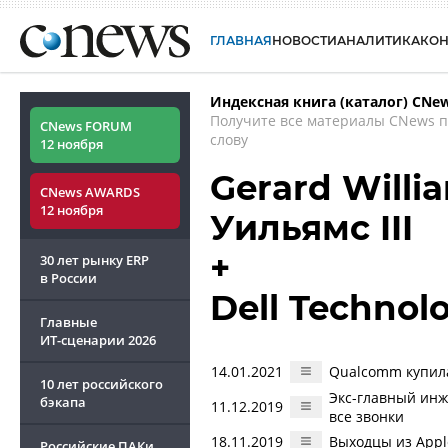
ГЛАВНАЯ
НОВОСТИ
АНАЛИТИКА
КО
Индексная книга (каталог) CNe
Получите все материалы CNews 
CNews FORUM
слову
12 ноября
Gerard Willi
CNews AWARDS
12 ноября
Уильямс III
+
30 лет рынку ERP
в России
Dell Technolo
Главные
ИТ-сценарии
2026
14.01.2021
Qualcomm купила
10 лет российского
Экс-главный инж
бэкапа
11.12.2019
все звонки
18.11.2019
Выходцы из Appl
Российские ПАКи