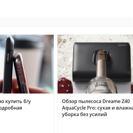
но купить б/у
Обзор пылесоса Dreame Z40
подробная
AquaCycle Pro: сухая и влажн
уборка без усилий