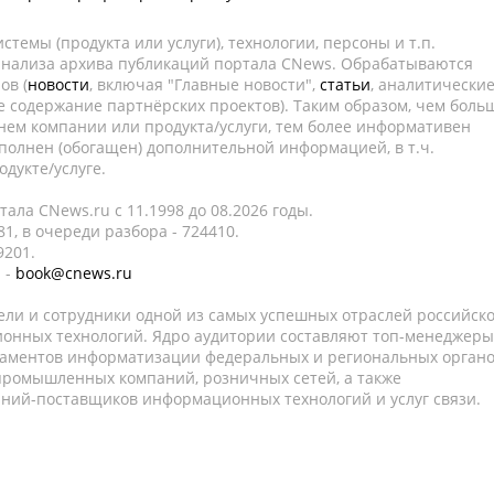
темы (продукта или услуги), технологии, персоны и т.п.
 анализа архива публикаций портала CNews. Обрабатываются
ов (
новости
, включая "Главные новости",
статьи
, аналитически
е содержание партнёрских проектов). Таким образом, чем боль
нем компании или продукта/услуги, тем более информативен
полнен (обогащен) дополнительной информацией, в т.ч.
дукте/услуге.
ала CNews.ru c 11.1998 до 08.2026 годы.
1, в очереди разбора - 724410.
9201.
 -
book@cnews.ru
ели и сотрудники одной из самых успешных отраслей российск
онных технологий. Ядро аудитории составляют топ-менеджеры
таментов информатизации федеральных и региональных орган
 промышленных компаний, розничных сетей, а также
аний-поставщиков информационных технологий и услуг связи.