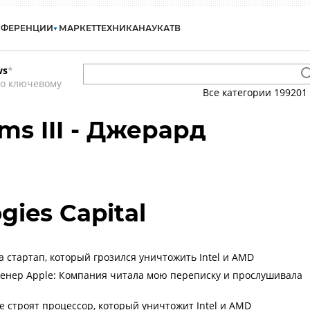
НФЕРЕНЦИИ
МАРКЕТ
ТЕХНИКА
НАУКА
ТВ
ws
*
по ключевому
Все категории
199201
ams III - Джерард
gies Capital
 стартап, который грозился уничтожить Intel и AMD
енер Apple: Компания читала мою переписку и прослушивала
e строят процессор, который уничтожит Intel и AMD