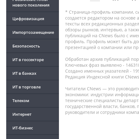
нового поколения
* Страница-профиль компании, сис
создается редактором на основе
Цифровизация
тексты всех редакционных раздел
обзоры рынков, интервью, а такж
Импортозамещение
публикаций на CNews было с име
профиль. Профиль может быть до
Безопасность
презентацией о компании или про
Обработан архив публикаций порт
ИТ в госсекторе
Ключевых фраз выявлено - 146318
Создано именных указателей - 19
ИТ в банках
Редакция Индексной книги CNews
ИТ в торговле
Читатели CNews — это руководит
экономики: индустрии информаци
технические специалисты депар
Телеком
государственной власти, банков,
руководители и сотрудники комп
Интернет
ИТ-бизнес