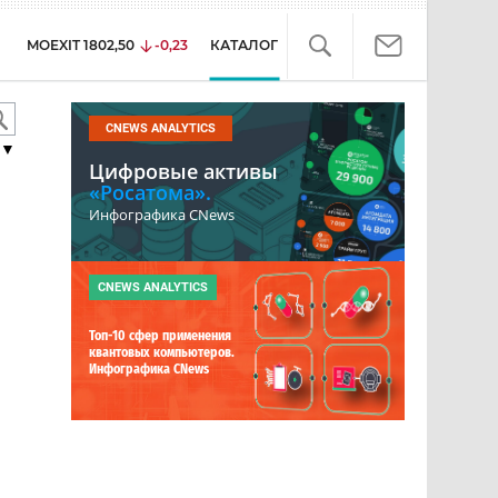
MOEXIT
1802,50
-0,23
КАТАЛОГ
CNEWS ANALYTICS
▼
Цифровые активы
«Росатома».
Инфографика CNews
CNEWS ANALYTICS
Топ-10 сфер применения
квантовых компьютеров.
Инфографика CNews