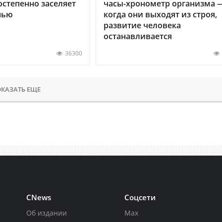
остепенно заселяет
часы-хронометр организма 
нью
когда они выходят из строя,
развитие человека
останавливается
36300
КАЗАТЬ ЕЩЕ
CNews
Соцсети
Об издании
Max