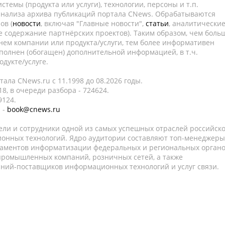
темы (продукта или услуги), технологии, персоны и т.п.
 анализа архива публикаций портала CNews. Обрабатываются
ов (
новости
, включая "Главные новости",
статьи
, аналитически
е содержание партнёрских проектов). Таким образом, чем боль
нем компании или продукта/услуги, тем более информативен
полнен (обогащен) дополнительной информацией, в т.ч.
дукте/услуге.
ала CNews.ru c 11.1998 до 08.2026 годы.
8, в очереди разбора - 724624.
9124.
 -
book@cnews.ru
ели и сотрудники одной из самых успешных отраслей российск
онных технологий. Ядро аудитории составляют топ-менеджеры
таментов информатизации федеральных и региональных орган
 промышленных компаний, розничных сетей, а также
аний-поставщиков информационных технологий и услуг связи.