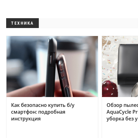
ТЕХНИКА
Как безопасно купить б/у
Обзор пылес
смартфон: подробная
AquaCycle Pr
инструкция
уборка без 