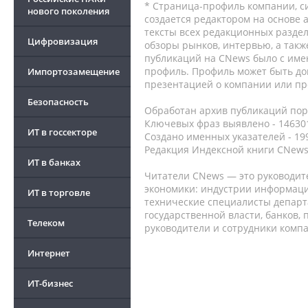
* Страница-профиль компании, сис
нового поколения
создается редактором на основе
тексты всех редакционных раздел
Цифровизация
обзоры рынков, интервью, а такж
публикаций на CNews было с име
профиль. Профиль может быть до
Импортозамещение
презентацией о компании или про
Безопасность
Обработан архив публикаций порт
Ключевых фраз выявлено - 146301
ИТ в госсекторе
Создано именных указателей - 19
Редакция Индексной книги CNews
ИТ в банках
Читатели CNews — это руководит
экономики: индустрии информаци
ИТ в торговле
технические специалисты депар
государственной власти, банков,
Телеком
руководители и сотрудники комп
Интернет
ИТ-бизнес