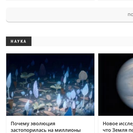
ПО
НАУКА
Почему эволюция
Новое иссле
застопорилась на миллионы
что Земля п