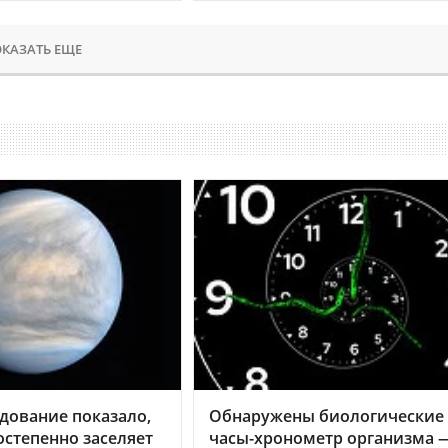
КАЗАТЬ ЕЩЕ
дование показало,
Обнаружены биологические
остепенно заселяет
часы-хронометр организма 