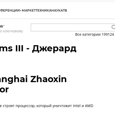
НФЕРЕНЦИИ
МАРКЕТ
ТЕХНИКА
НАУКА
ТВ
ws
*
по ключевому
Все категории
199124
ams III - Джерард
anghai Zhaoxin
or
e строят процессор, который уничтожит Intel и AMD