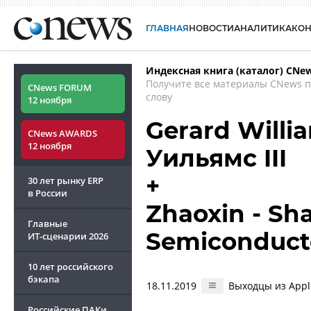
ГЛАВНАЯ
НОВОСТИ
АНАЛИТИКА
КО
Индексная книга (каталог) CNe
Получите все материалы CNews 
CNews FORUM
слову
12 ноября
Gerard Willi
CNews AWARDS
12 ноября
Уильямс III
+
30 лет рынку ERP
в России
Zhaoxin - Sh
Главные
Semiconduct
ИТ-сценарии
2026
10 лет российского
бэкапа
18.11.2019
Выходцы из Appl
Российские ПАКи