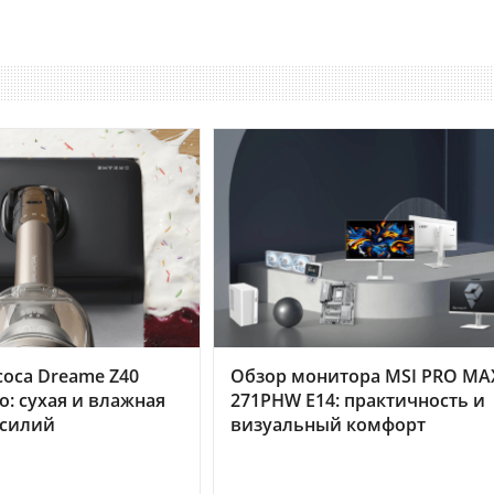
оса Dreame Z40
Обзор монитора MSI PRO MA
o: сухая и влажная
271PHW E14: практичность и
усилий
визуальный комфорт