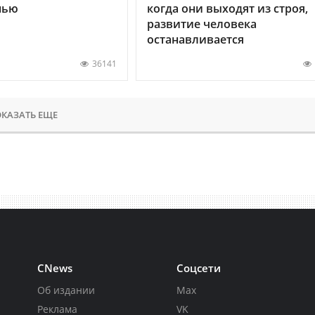
нью
когда они выходят из строя,
развитие человека
останавливается
36141
КАЗАТЬ ЕЩЕ
CNews
Соцсети
Об издании
Max
Реклама
VK