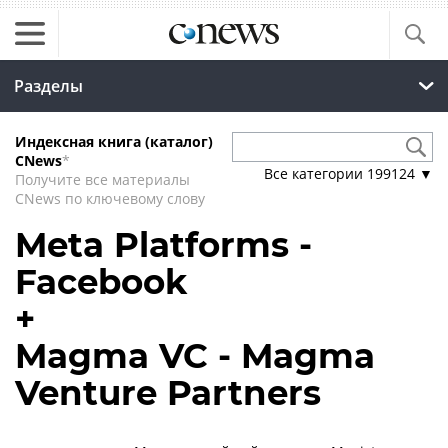
Разделы
Индексная книга (каталог)
CNews
*
Все категории
199124
▼
Получите все материалы
CNews по ключевому слову
Meta Platforms -
Facebook
+
Magma VC - Magma
Venture Partners