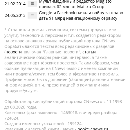
Мультимедийный редактор Magisto
21.02.2014
привлек $2 млн от Mail.ru Group
Google и Facebook начали войну за право
24.05.2013
дать $1 млрд навигационному сервису
* Страница-профиль компании, системы (продукта или
услуги), технологии, персоны и т.п. создается редактором
на основе анализа архива публикаций портала CNews.
Обрабатываются тексты всех редакционных разделов
(
новости
, включая "Главные новости",
статьи
,
аналитические обзоры рынков, интервью, а также
содержание партнёрских проектов). Таким образом, чем
больше публикаций на CNews было с именем компании
или продукта/услуги, тем более информативен профиль.
Профиль может быть дополнен (обогащен) дополнительной
информацией, в т.ч. презентацией о компании или
продукте/услуге.
Обработан архив публикаций портала CNews.ru c 11.1998
до 08.2026 годы.
Ключевых фраз выявлено - 1463018, в очереди разбора -
724624.
Создано именных указателей - 199124.
Редакция Индексной книги CNews -
book@cnews.ru