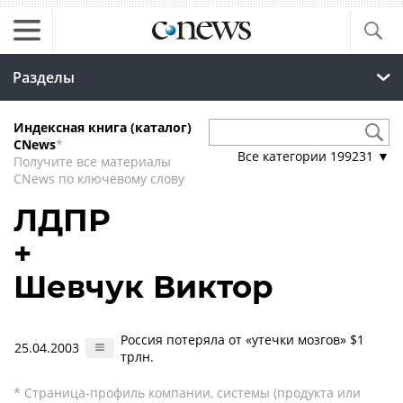
Разделы
Индексная книга (каталог)
CNews
*
Все категории
199231
▼
Получите все материалы
CNews по ключевому слову
ЛДПР
+
Шевчук Виктор
Россия потеряла от «утечки мозгов» $1
25.04.2003
трлн.
* Страница-профиль компании, системы (продукта или