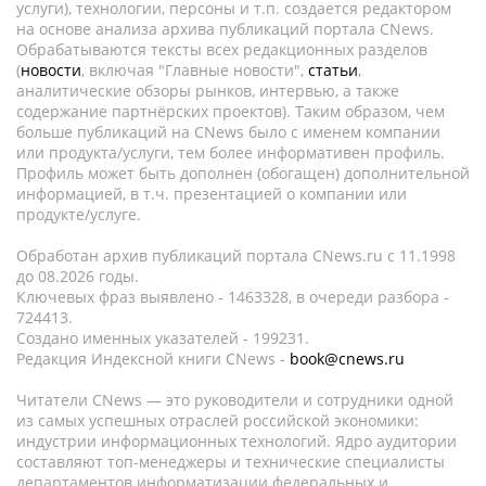
услуги), технологии, персоны и т.п. создается редактором
на основе анализа архива публикаций портала CNews.
Обрабатываются тексты всех редакционных разделов
(
новости
, включая "Главные новости",
статьи
,
аналитические обзоры рынков, интервью, а также
содержание партнёрских проектов). Таким образом, чем
больше публикаций на CNews было с именем компании
или продукта/услуги, тем более информативен профиль.
Профиль может быть дополнен (обогащен) дополнительной
информацией, в т.ч. презентацией о компании или
продукте/услуге.
Обработан архив публикаций портала CNews.ru c 11.1998
до 08.2026 годы.
Ключевых фраз выявлено - 1463328, в очереди разбора -
724413.
Создано именных указателей - 199231.
Редакция Индексной книги CNews -
book@cnews.ru
Читатели CNews — это руководители и сотрудники одной
из самых успешных отраслей российской экономики:
индустрии информационных технологий. Ядро аудитории
составляют топ-менеджеры и технические специалисты
департаментов информатизации федеральных и