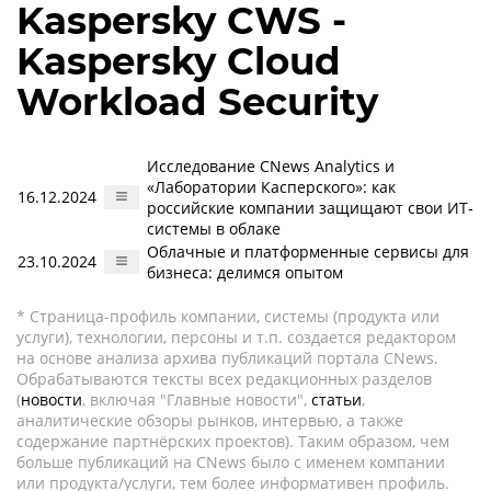
Kaspersky CWS -
Kaspersky Cloud
Workload Security
Исследование CNews Analytics и
«Лаборатории Касперского»: как
16.12.2024
российские компании защищают свои ИТ-
системы в облаке
Облачные и платформенные сервисы для
23.10.2024
бизнеса: делимся опытом
* Страница-профиль компании, системы (продукта или
услуги), технологии, персоны и т.п. создается редактором
на основе анализа архива публикаций портала CNews.
Обрабатываются тексты всех редакционных разделов
(
новости
, включая "Главные новости",
статьи
,
аналитические обзоры рынков, интервью, а также
содержание партнёрских проектов). Таким образом, чем
больше публикаций на CNews было с именем компании
или продукта/услуги, тем более информативен профиль.