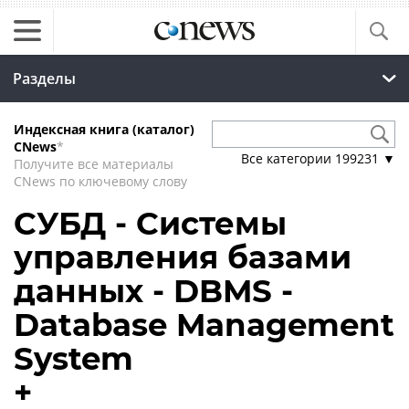
Разделы
Индексная книга (каталог)
CNews
*
Все категории
199231
▼
Получите все материалы
CNews по ключевому слову
СУБД - Системы
управления базами
данных - DBMS -
Database Management
System
+