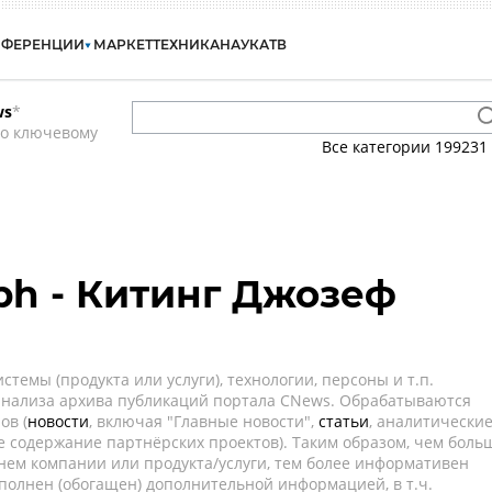
НФЕРЕНЦИИ
МАРКЕТ
ТЕХНИКА
НАУКА
ТВ
ws
*
по ключевому
Все категории
199231
eph - Китинг Джозеф
темы (продукта или услуги), технологии, персоны и т.п.
 анализа архива публикаций портала CNews. Обрабатываются
ов (
новости
, включая "Главные новости",
статьи
, аналитически
е содержание партнёрских проектов). Таким образом, чем боль
нем компании или продукта/услуги, тем более информативен
полнен (обогащен) дополнительной информацией, в т.ч.