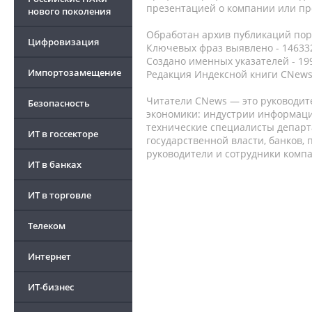
презентацией о компании или про
нового поколения
Обработан архив публикаций порт
Цифровизация
Ключевых фраз выявлено - 146332
Создано именных указателей - 19
Импортозамещение
Редакция Индексной книги CNews
Читатели CNews — это руководит
Безопасность
экономики: индустрии информаци
технические специалисты депар
ИТ в госсекторе
государственной власти, банков,
руководители и сотрудники комп
ИТ в банках
ИТ в торговле
Телеком
Интернет
ИТ-бизнес