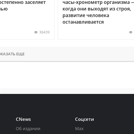
остепенно заселяет
часы-хронометр организма 
нью
когда они выходят из строя,
развитие человека
останавливается
36439
КАЗАТЬ ЕЩЕ
CNews
Соцсети
Об издании
Max