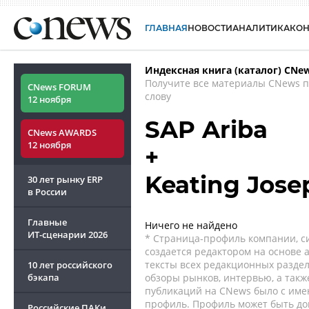
ГЛАВНАЯ
НОВОСТИ
АНАЛИТИКА
КО
Индексная книга (каталог) CNe
Получите все материалы CNews 
CNews FORUM
слову
12 ноября
SAP Ariba
CNews AWARDS
12 ноября
+
Keating Jos
30 лет рынку ERP
в России
Главные
Ничего не найдено
ИТ-сценарии
2026
* Страница-профиль компании, сис
создается редактором на основе
тексты всех редакционных раздел
10 лет российского
бэкапа
обзоры рынков, интервью, а такж
публикаций на CNews было с име
профиль. Профиль может быть до
Российские ПАКи