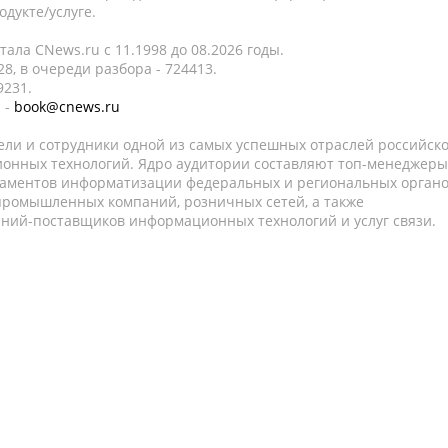
дукте/услуге.
ала CNews.ru c 11.1998 до 08.2026 годы.
8, в очереди разбора - 724413.
9231.
 -
book@cnews.ru
ели и сотрудники одной из самых успешных отраслей российск
онных технологий. Ядро аудитории составляют топ-менеджеры
таментов информатизации федеральных и региональных орган
 промышленных компаний, розничных сетей, а также
аний-поставщиков информационных технологий и услуг связи.