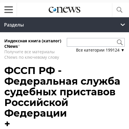
Разделы
Индексная книга (каталог)
CNews
*
Все категории
199124
▼
Получите все материалы
CNews по ключевому слову
ФССП РФ -
Федеральная служба
судебных приставов
Российской
Федерации
+