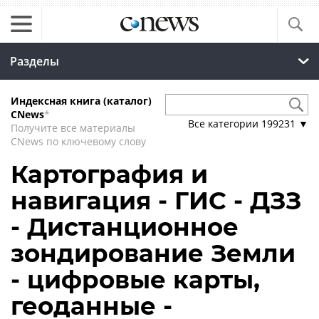
Разделы
Индексная книга (каталог)
CNews
*
Все категории
199231
▼
Получите все материалы
CNews по ключевому слову
Картография и
навигация - ГИС - ДЗЗ
- Дистанционное
зондирование Земли
- цифровые карты,
геоданные -