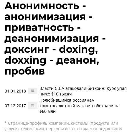
Анонимность -
анонимизация -
приватность -
деанонимизация -
доксинг - doxing,
doxxing - деанон,
пробив
Власти США атаковали биткоин: Курс упал
31.01.2018
ниже $10 тысяч
Полюбившийся россиянам
07.12.2017
криптовалютный магазин обокрали на
$60 млн
* Страница-профиль компании, системы (продукта или
услуги), технологии, персоны и т.п. создается редактором