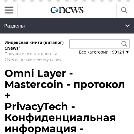
Разделы
Индексная книга (каталог)
CNews
*
Все категории
199124
▼
Получите все материалы
CNews по ключевому слову
Omni Layer -
Mastercoin - протокол
+
PrivacyTech -
Конфиденциальная
информация -