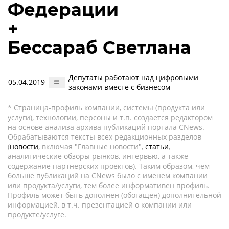
Федерации
+
Бессараб Светлана
Депутаты работают над цифровыми
05.04.2019
законами вместе с бизнесом
* Страница-профиль компании, системы (продукта или
услуги), технологии, персоны и т.п. создается редактором
на основе анализа архива публикаций портала CNews.
Обрабатываются тексты всех редакционных разделов
(
новости
, включая "Главные новости",
статьи
,
аналитические обзоры рынков, интервью, а также
содержание партнёрских проектов). Таким образом, чем
больше публикаций на CNews было с именем компании
или продукта/услуги, тем более информативен профиль.
Профиль может быть дополнен (обогащен) дополнительной
информацией, в т.ч. презентацией о компании или
продукте/услуге.