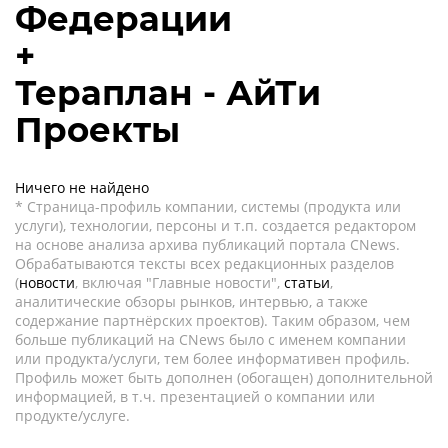
Федерации
+
Тераплан - АйТи
Проекты
Ничего не найдено
* Страница-профиль компании, системы (продукта или
услуги), технологии, персоны и т.п. создается редактором
на основе анализа архива публикаций портала CNews.
Обрабатываются тексты всех редакционных разделов
(
новости
, включая "Главные новости",
статьи
,
аналитические обзоры рынков, интервью, а также
содержание партнёрских проектов). Таким образом, чем
больше публикаций на CNews было с именем компании
или продукта/услуги, тем более информативен профиль.
Профиль может быть дополнен (обогащен) дополнительной
информацией, в т.ч. презентацией о компании или
продукте/услуге.